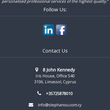
personalised professional services of the highest quality.”
Follow Us:
Contact Us
8 John Kennedy
Iris House, Office 540
3106, Limassol, Cyprus
+35725878010
info@stephanou.com.cy