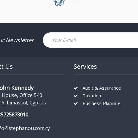
Email
ur Newsletter
ct Us
Services
John Kennedy
Audit & Assurance
s House, Office 540
Taxation
06, Limassol, Cyprus
Business Planning
35725878010
nfo@stephanou.com.cy