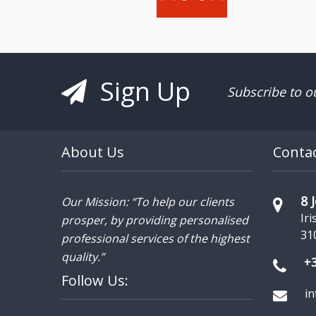
Sign Up
Subscribe to o
About Us
Conta
8 
Our Mission: “To help our clients
Iri
prosper, by providing personalised
31
professional services of the highest
quality.”
+
Follow Us:
i