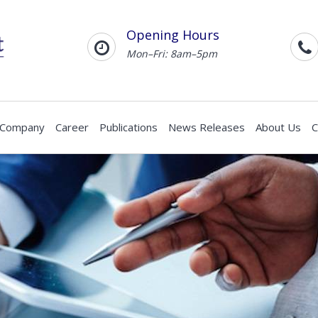
Opening Hours
Mon–Fri: 8am–5pm
 Company
Career
Publications
News Releases
About Us
C